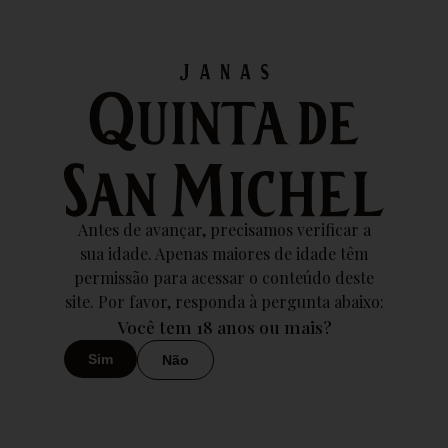
Termos e condições
Introdução
1.1 Ao aceder ao site Quinta de San Michel, concorda em
Antes de avançar, precisamos verificar a
cumprir estes termos de serviço, todas as leis e
sua idade. Apenas maiores de idade têm
regulamentos aplicáveis e concorda que é responsável pelo
permissão para acessar o conteúdo deste
cumprimento de todas as leis locais aplicáveis.
site. Por favor, responda à pergunta abaixo:
Você tem 18 anos ou mais?
A Loja Online Quinta de San Michel é operada pela Vow
Sim
Não
Industries, Lda, com sede na Estr. da Torre, Quinta De S.
Michel, 2710-265 Sintra, com o NIF: 513189831.
Se você não concordar com algum desses termos, está
proibido de usar ou aceder a este site. Os materiais contidos