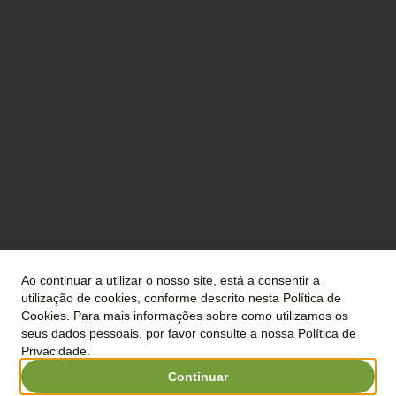
Termos e condições
Política de privacidade
Ao continuar a utilizar o nosso site, está a consentir a
Livro de Reclamações
utilização de cookies, conforme descrito nesta Política de
Cookies. Para mais informações sobre como utilizamos os
©2023 JANAS QUINTA DE SAN MICHEL
seus dados pessoais, por favor consulte a nossa Política de
Privacidade.
Continuar