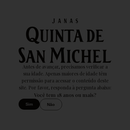
WINE • CLUB
Descubra a Elegância dos Vinhos: Explore Nossos Planos
de Associação Exclusivos
Wine Club
180 €
Antes de avançar, precisamos verificar a
Reconvertível em 6 garrafas de vinho, previamente selecionadas.
sua idade. Apenas maiores de idade têm
Validade de 1 ano. A renovação tem um custo de 132,00€,
permissão para acessar o conteúdo deste
reconvertível em 6 garrafas de vinho.
site. Por favor, responda à pergunta abaixo:
Brindes
Saca rolhas da Quinta de San Michel
Você tem 18 anos ou mais?
Visita Guiada
Sim
Não
Visita e prova de vinhos para até 5 pessoas
25% Off
Desconto até 25% em vinhos selecionados