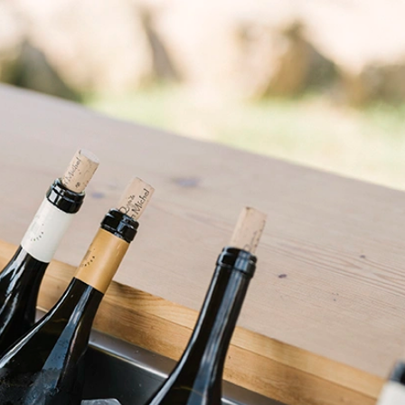
INE • CLUB
LOJA
0
ONTA
PORTUGUÊS