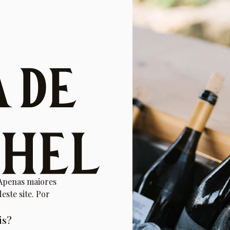
Quinta
VISITE-NOS
W
vinhos.
NHOS
NOTÍCIAS
A MINHA C
t site support.
 Apenas maiores
este site. Por
is?