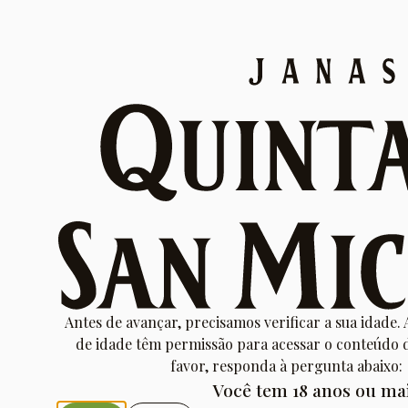
Visita guiada à 
com prova dos 
A QUINTA
VINHAS
VI
Transaction Failed
Your transaction failed; please try again or contac
Antes de avançar, precisamos verificar a sua idade.
de idade têm permissão para acessar o conteúdo d
favor, responda à pergunta abaixo:
Você tem 18 anos ou ma